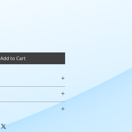
Add to Cart
加入有關產品的更多資訊，例如尺
洗說明。另外，您也可在此處形容產
可給客戶帶來的好處。買家總是希望
，適合向客戶解釋如何處理不滿意的
解產品。所以請盡量提供資訊，讓顧
請盡量開門見山，以便建立互信，讓
產品。
產品。
合加入與運送方法、包裝和費用相關
，請盡量開門見山，以便建立互信，