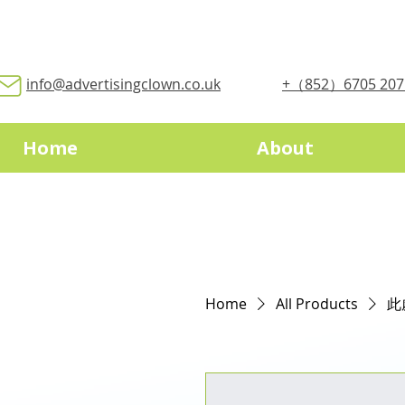
info@advertisingclown.co.uk
+（
852
）6705 207
Home
About
Home
All Products
此