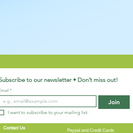
的產品。
Subscribe to our newsletter • Don’t miss out!
Email
*
Join
I want to subscribe to your mailing list.
Contact Us
Paypal and Credit Cards