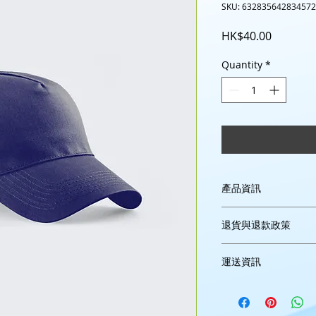
SKU: 632835642834572
Price
HK$40.00
Quantity
*
產品資訊
這是產品詳情，適合
退貨與退款政策
寸、材料、保固和清
品的獨特之處，以及
這是退貨與退款政策
能在購買之前清楚了
運送資訊
產品。撰寫政策時，
客有信心和决心購買
顧客有信心購買您的
這是個運送政策，適
的資訊。撰寫政策時