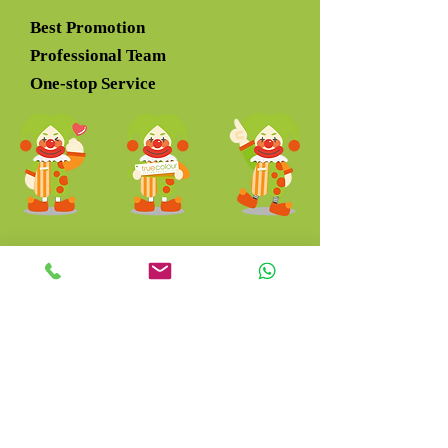
Best Promotion
Professional Team
One-stop Service