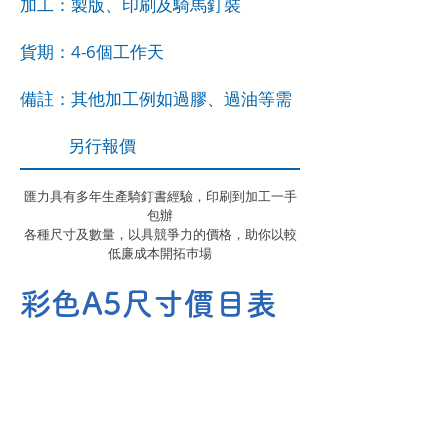
加工：製版、印刷及騎馬釘裝
​貨期：4-6個工作天
​備註：其他加工例如過膠、過油等需
另行報價
匯力具有多年生產騎釘書經驗，印刷到加工一手
包辦
​各種尺寸及數量，以具競爭力的價格，助你以較
低廉成本開拓巿場
彩色A5尺寸價目表