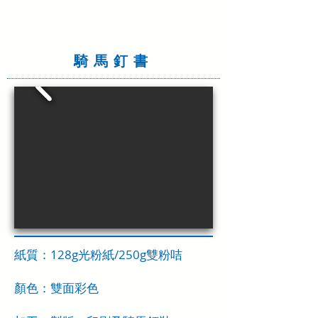
騎馬釘書
紙質：128g光粉紙/250g雙粉咭
顏色：雙面彩色